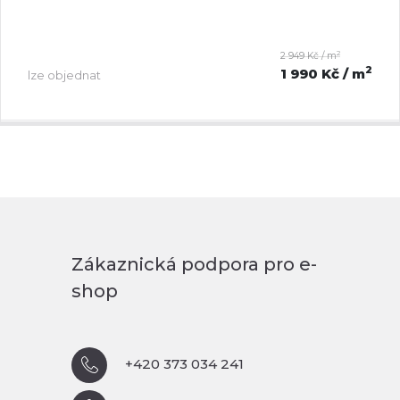
2
2 949 Kč / m
2
1 990 Kč
/ m
lze objednat
Zákaznická podpora pro e-
shop
+420 373 034 241