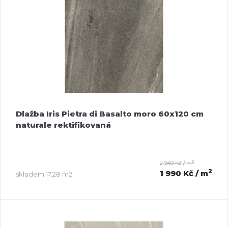
Dlažba Iris Pietra di Basalto moro 60x120 cm
naturale rektifikovaná
2
2 949 Kč / m
2
1 990 Kč
/ m
skladem
17.28 m2