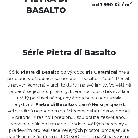
2
od 1 990 Kč / m
BASALTO
Série Pietra di Basalto
Série
Pietra di Basalto
od výrobce
Iris Ceramica
I měla
předlohu v přírodních kamenech – basalto – čedič. Použití
tmavých kamenů v architektuře má své limity. Ve většině
případů se jedná o prostory, které mají dostatek světla a
určitý pozitivní náboj, aby černá barva nepůsobila
negativně.
Pietra di Basalto
v barvě
Nero
je opravdu
velice věrná napodobenina. Všechny ostatní barvy nemají
v přírodě již reálnou předlohu, jsou pouze zesvětlenou
verzí originálního kamene. Prodeje světlých barev byly
především pro realizace veřejných prostor, prodejen, ale
například i fasád (formát 100x300 cm). Tmavší barvy jsme