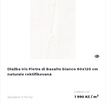
Dlažba Iris Pietra di Basalto bianco 60x120 cm
naturale rektifikovaná
2
2 949 Kč / m
2
1 990 Kč
/ m
skladem
5.76 m2