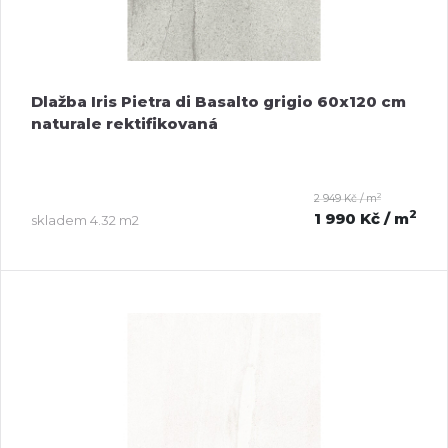
Dlažba Iris Pietra di Basalto grigio 60x120 cm
naturale rektifikovaná
2
2 949 Kč / m
2
1 990 Kč
/ m
skladem
4.32 m2