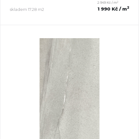
2
2 949 Kč / m
2
1 990 Kč
/ m
skladem
17.28 m2