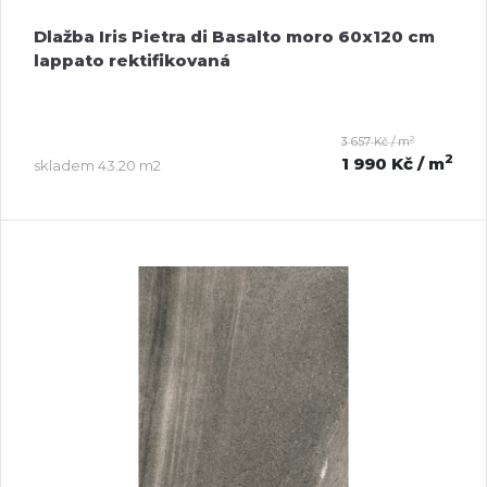
Dlažba Iris Pietra di Basalto moro 60x120 cm
lappato rektifikovaná
2
3 657 Kč / m
2
1 990 Kč
/ m
skladem
43.20 m2