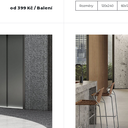
Rozměry:
120x240
60x1
od 399 Kč / Balení