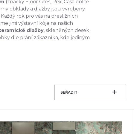
im
(značky Floor Gres, Rex, Casa dolce
chny obklady a dlažby jsou vyrobeny
 Každý rok pro vás na prestižních
e jimi výstavní kóje na našich
keramické dlažby
, skleněných desek
obky dle přání zákazníka, kde jediným
SEŘADIT
Doporučené
Nejvyšší skladovosti
Nejvyšší sleva
Od nejlevnějšího
Od nejdražšího