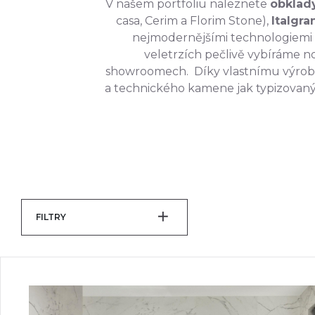
V našem portfoliu naleznete
obklady
casa, Cerim a Florim Stone),
Italgran
nejmodernějšími technologiemi sp
veletrzích pečlivě vybíráme n
showroomech. Díky vlastnímu výr
a technického kamene jak typizovanýc
FILTRY
DESIGN
BAREVNÉ
PODROBNÉ FILTRY
BETON
DŘEVO