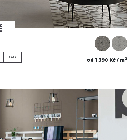
É
80x80
2
od 1 390 Kč / m