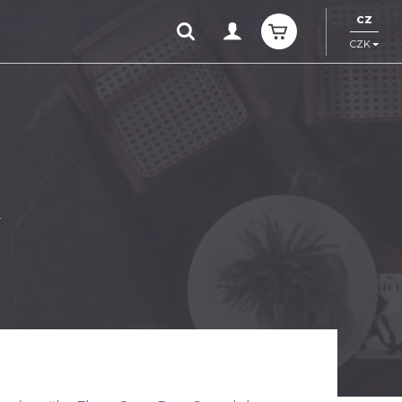
CZ
CZK
y