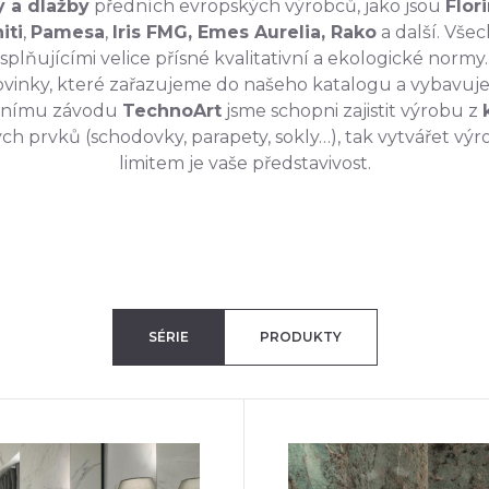
 a dlažby
předních evropských výrobců, jako jsou
Flor
iti
,
Pamesa
,
Iris FMG, Emes Aurelia, Rako
a další. Vše
lňujícími velice přísné kvalitativní a ekologické normy.
ovinky, které zařazujeme do našeho katalogu a vybavujem
obnímu závodu
TechnoArt
jsme schopni zajistit výrobu z
h prvků (schodovky, parapety, sokly…), tak vytvářet výr
limitem je vaše představivost.
SÉRIE
PRODUKTY