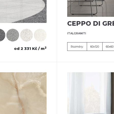
CEPPO DI GR
ITALGRANITI
Rozměry:
60x120
60x60
2
od 2 331 Kč / m