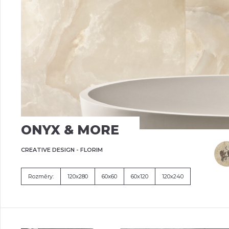
ONYX & MORE
CREATIVE DESIGN - FLORIM
Rozměry:
120x280
60x60
60x120
120x240