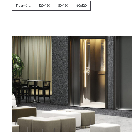
Rozměry:
120x120
60x120
40x120