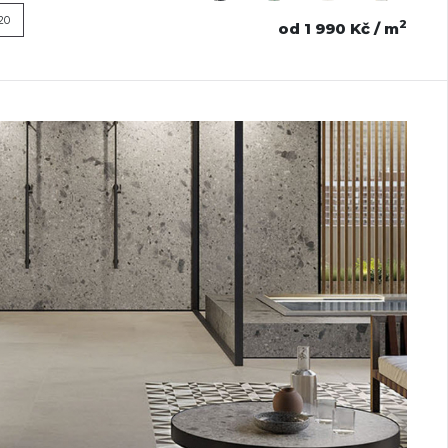
20
2
od 1 990 Kč / m