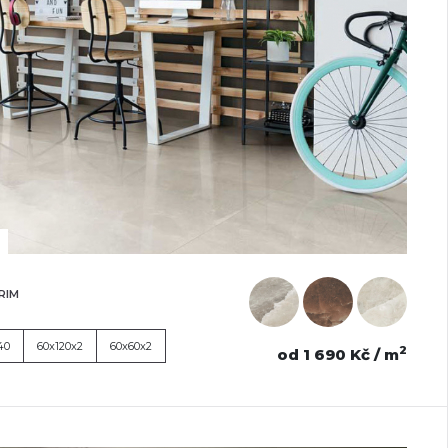
RIM
40
60x120x2
60x60x2
2
od 1 690 Kč / m