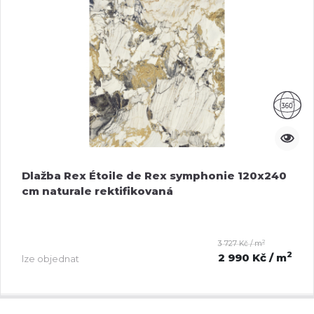
Dlažba Rex Étoile de Rex symphonie 120x240
cm naturale rektifikovaná
2
3 727 Kč / m
2
2 990 Kč
/ m
lze objednat