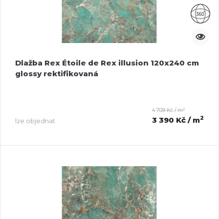
Dlažba Rex Étoile de Rex illusion 120x240 cm
glossy rektifikovaná
2
4 709 Kč / m
2
3 390 Kč
/ m
lze objednat