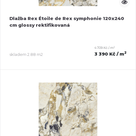
Dlažba Rex Étoile de Rex symphonie 120x240
cm glossy rektifikovaná
2
4 709 Kč / m
2
3 390 Kč
/ m
skladem
2.88 m2