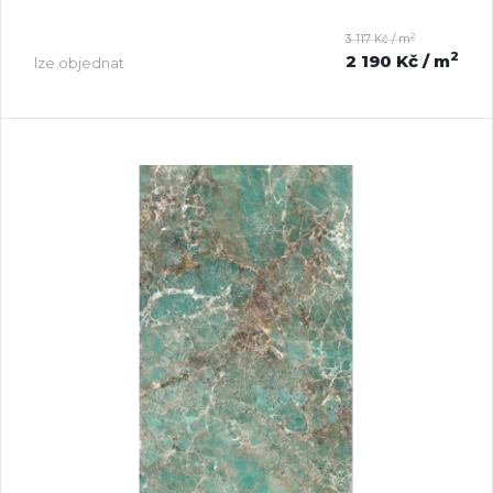
2
3 117 Kč / m
2
2 190 Kč
/ m
lze objednat