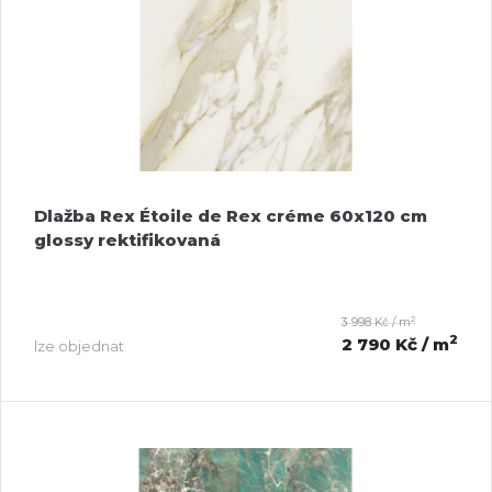
Dlažba Rex Étoile de Rex créme 60x120 cm
glossy rektifikovaná
2
3 998 Kč / m
2
2 790 Kč
/ m
lze objednat