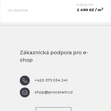
2
3 422 Kč / m
2
2 490 Kč
/ m
lze objednat
Zákaznická podpora pro e-
shop
+420 373 034 241
shop@proceram.cz