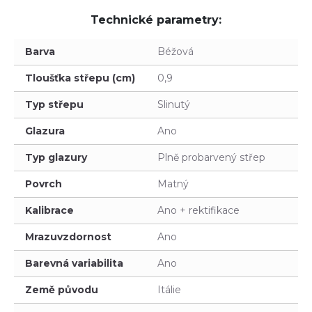
Technické parametry:
Barva
Béžová
Tloušťka střepu (cm)
0,9
Typ střepu
Slinutý
Glazura
Ano
Typ glazury
Plně probarvený střep
Povrch
Matný
Kalibrace
Ano + rektifikace
Mrazuvzdornost
Ano
Barevná variabilita
Ano
Země původu
Itálie