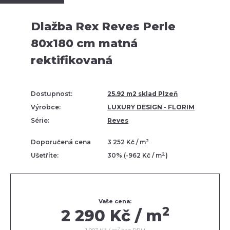
Dlažba Rex Reves Perle
80x180 cm matná
rektifikovaná
Dostupnost:
25.92 m2 sklad Plzeň
Výrobce:
LUXURY DESIGN - FLORIM
Série:
Reves
2
Doporučená cena
3 252 Kč / m
2
Ušetříte:
30% (-962 Kč / m
)
Vaše cena:
2
2 290 Kč / m
2