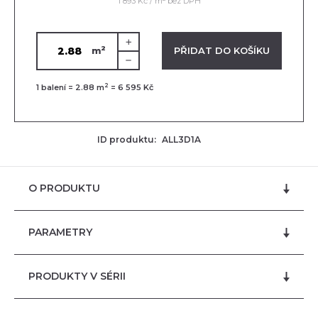
1 893 Kč / m
bez DPH
2
VLOŽENO V KOŠÍKU
PŘIDAT DO KOŠÍKU
m
2
1
balení =
2.88
m
=
6 595 Kč
ID produktu:
ALL3D1A
O PRODUKTU
PARAMETRY
PRODUKTY V SÉRII