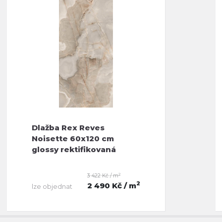
Dlažba Rex Reves
Noisette 60x120 cm
glossy rektifikovaná
2
3 422 Kč / m
2
2 490 Kč
/ m
lze objednat