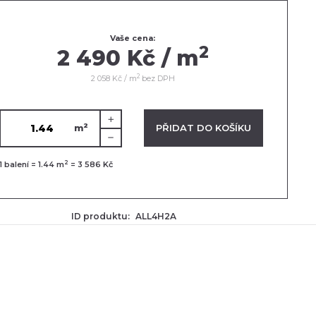
Vaše cena:
2
2 490 Kč / m
2
2 058 Kč / m
bez DPH
2
VLOŽENO V KOŠÍKU
PŘIDAT DO KOŠÍKU
m
2
1
balení =
1.44
m
=
3 586 Kč
ID produktu:
ALL4H2A