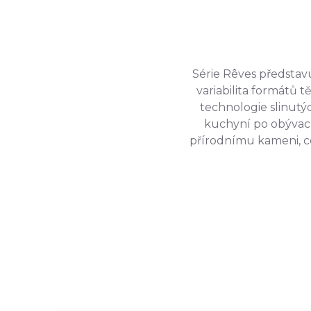
Série Rêves představu
variabilita formátů 
technologie slinutý
kuchyní po obývací
přírodnímu kameni, co