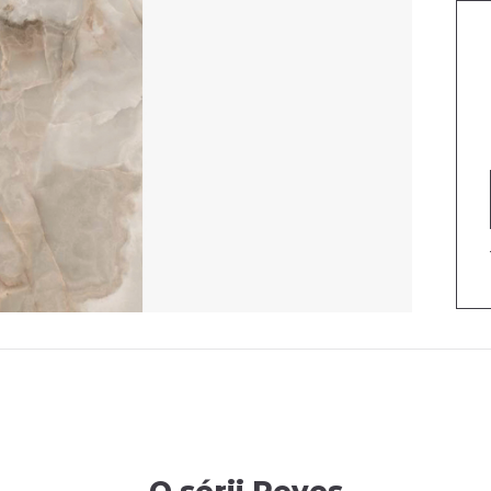
O produktu
Parametry
Produkty v sérii
O sérii Reves