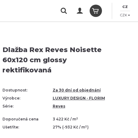
CZ
CZK
Dlažba Rex Reves Noisette
60x120 cm glossy
rektifikovaná
Dostupnost:
Za 30 dní od objednání
Výrobce:
LUXURY DESIGN - FLORIM
Série:
Reves
2
Doporučená cena
3 422 Kč / m
2
Ušetříte:
27% (-932 Kč / m
)