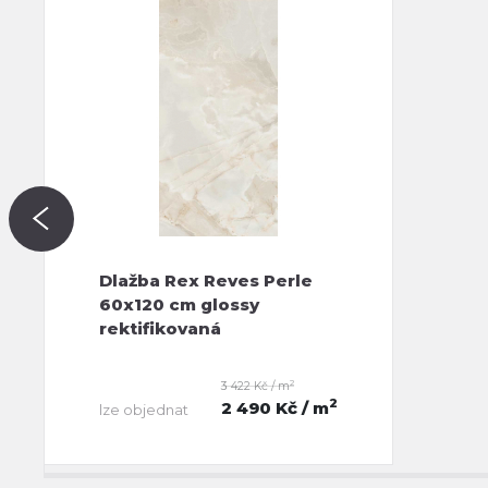
Dlažba Rex Reves Perle
60x120 cm glossy
rektifikovaná
2
3 422 Kč / m
2
2 490 Kč
/ m
lze objednat