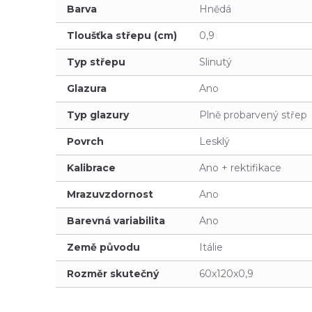
Barva
Hnědá
Tloušťka střepu (cm)
0,9
Typ střepu
Slinutý
Glazura
Ano
Typ glazury
Plně probarvený střep
Povrch
Lesklý
Kalibrace
Ano + rektifikace
Mrazuvzdornost
Ano
Barevná variabilita
Ano
Země původu
Itálie
Rozměr skutečný
60x120x0,9