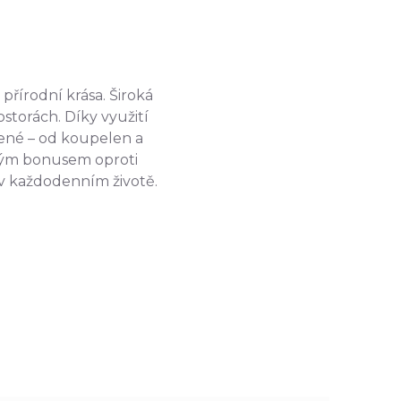
přírodní krása. Široká
storách. Díky využití
zené – od koupelen a
ckým bonusem oproti
 v každodenním životě.