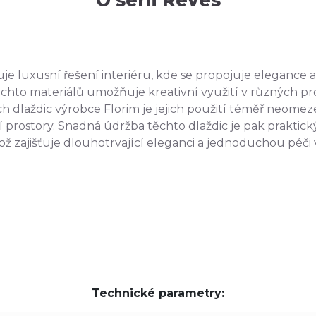
je luxusní řešení interiéru, kde se propojuje elegance a 
těchto materiálů umožňuje kreativní využití v různých pro
ch dlaždic výrobce Florim je jejich použití téměř neome
 prostory. Snadná údržba těchto dlaždic je pak prakti
ž zajišťuje dlouhotrvající eleganci a jednoduchou péči
Technické parametry: