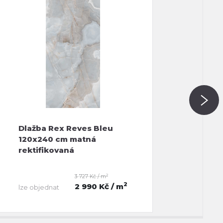
Dlažba Rex Reves Bleu
120x240 cm matná
rektifikovaná
2
3 727 Kč / m
2
2 990 Kč
/ m
lze objednat