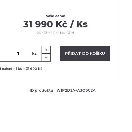
Vaše cena:
31 990 Kč / Ks
26 438 Kč / Ks bez DPH
VLOŽENO V KOŠÍKU
PŘIDAT DO KOŠÍKU
ks
1
balení =
1
ks =
31 990 Kč
ID produktu:
W1P2D3A+A3Q6C2A