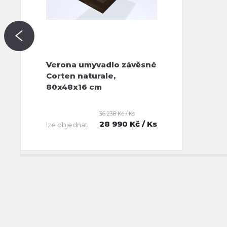
Verona umyvadlo závěsné
Corten naturale,
80x48x16 cm
36 238 Kč / Ks
28 990 Kč
/ Ks
lze objednat