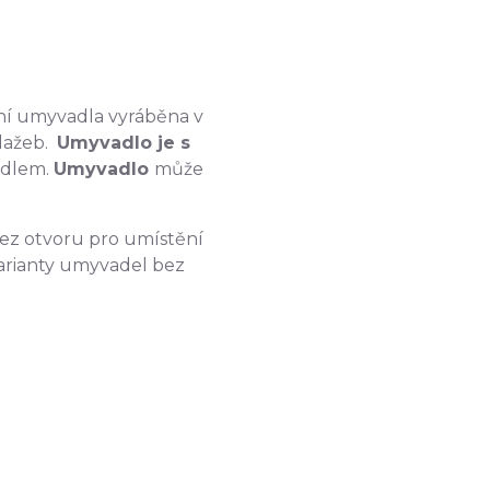
ní umyvadla vyráběna v
dlažeb.
Umyvadlo je s
vadlem.
Umyvadlo
může
.
bez otvoru pro umístění
varianty umyvadel bez