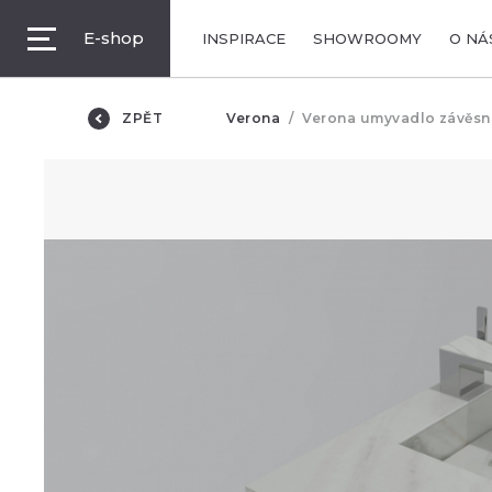
E-shop
INSPIRACE
SHOWROOMY
O NÁ
ZPĚT
Verona
Verona umyvadlo závěsné