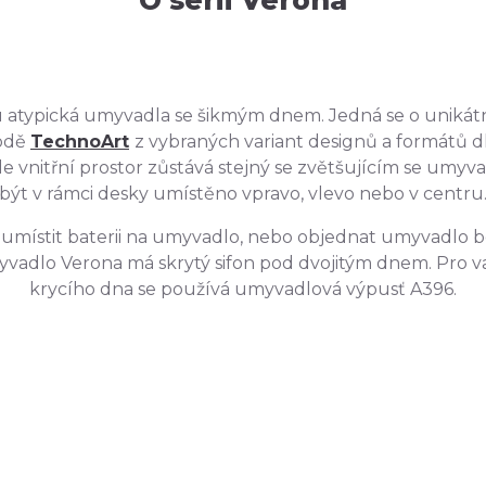
u atypická umyvadla se šikmým dnem. Jedná se o unikát
odě
TechnoArt
z vybraných variant designů a formátů 
de vnitřní prostor zůstává stejný se zvětšujícím se umy
být v rámci desky umístěno vpravo, vlevo nebo v centru
umístit baterii na umyvadlo, nebo objednat umyvadlo 
yvadlo Verona má skrytý sifon pod dvojitým dnem. Pro 
krycího dna se používá umyvadlová výpusť A396.