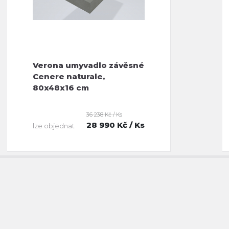
Verona umyvadlo závěsné
Cenere naturale,
80x48x16 cm
36 238 Kč / Ks
28 990 Kč
/ Ks
lze objednat