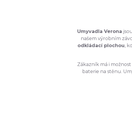
Umyvadla Verona
jso
našem výrobním záv
odkládací plochou
, k
Zákazník má i možnost 
baterie na stěnu. Um