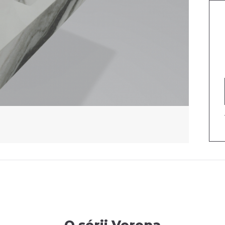
O produktu
Parametry
Produkty v sérii
O sérii Verona