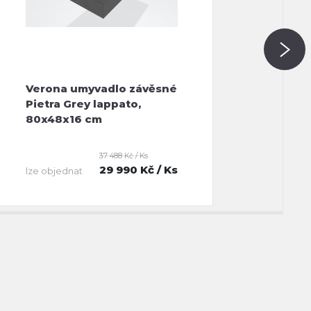
Verona umyvadlo závěsné
Pietra Grey lappato,
80x48x16 cm
37 488 Kč / Ks
29 990 Kč
/ Ks
lze objednat