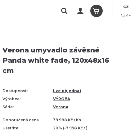
CZ
CZK
Verona umyvadlo závěsné
Panda white fade, 120x48x16
cm
Dostupnost:
Lze objednat
Výrobce:
VÝROBA
Série:
Verona
Doporučená cena
39 988 Kč / Ks
Ušetříte:
20% (-7 998 Kč / )