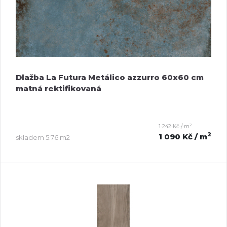
Dlažba La Futura Metálico azzurro 60x60 cm
matná rektifikovaná
2
1 242 Kč / m
2
1 090 Kč
/ m
skladem
5.76 m2