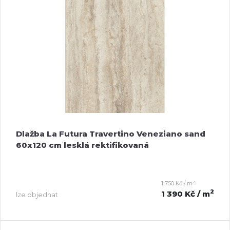
Dlažba La Futura Travertino Veneziano sand
60x120 cm lesklá rektifikovaná
2
1 750 Kč / m
2
1 390 Kč
/ m
lze objednat