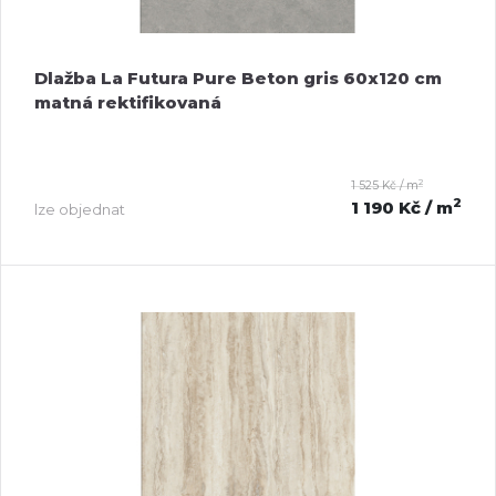
Dlažba La Futura Pure Beton gris 60x120 cm
matná rektifikovaná
2
1 525 Kč / m
2
1 190 Kč
/ m
lze objednat