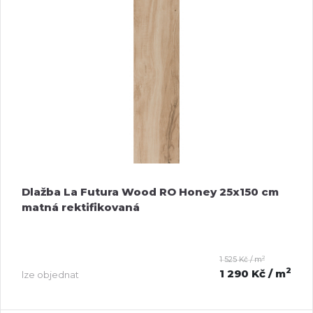
Dlažba La Futura Wood RO Honey 25x150 cm
matná rektifikovaná
2
1 525 Kč / m
2
1 290 Kč
/ m
lze objednat