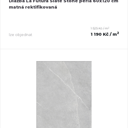
Dlažba La Futura Slate Stone perla 60x120 cm
matná rektifikovaná
2
1 525 Kč / m
2
1 190 Kč
/ m
lze objednat