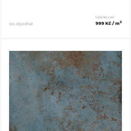
2
1 242 Kč / m
2
999 Kč
/ m
lze objednat