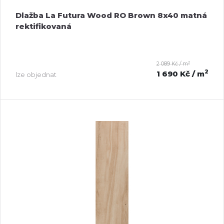
Dlažba La Futura Wood RO Brown 8x40 matná
rektifikovaná
2
2 089 Kč / m
2
1 690 Kč
/ m
lze objednat