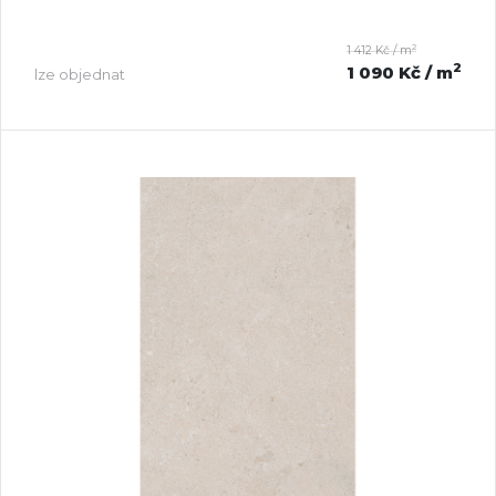
2
1 412 Kč / m
2
1 090 Kč
/ m
lze objednat