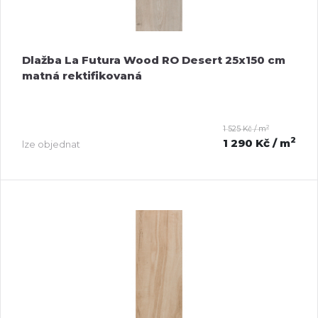
Dlažba La Futura Wood RO Desert 25x150 cm
matná rektifikovaná
2
1 525 Kč / m
2
1 290 Kč
/ m
lze objednat