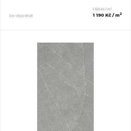
2
1 525 Kč / m
2
1 190 Kč
/ m
lze objednat