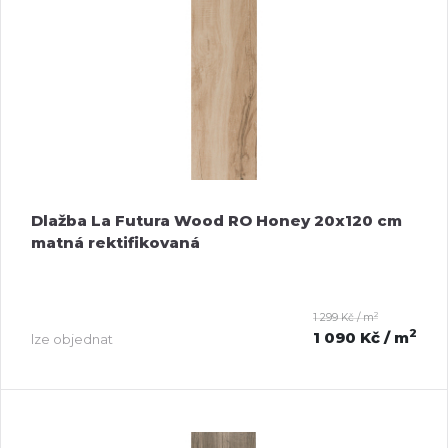
Dlažba La Futura Wood RO Honey 20x120 cm
matná rektifikovaná
2
1 299 Kč / m
2
1 090 Kč
/ m
lze objednat