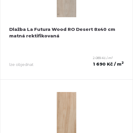
Dlažba La Futura Wood RO Desert 8x40 cm
matná rektifikovaná
2
2 089 Kč / m
2
1 690 Kč
/ m
lze objednat