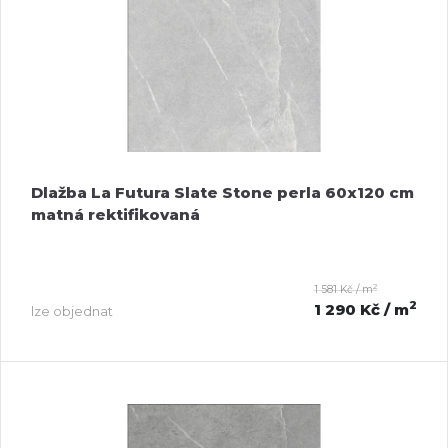
Dlažba La Futura Slate Stone perla 60x120 cm
matná rektifikovaná
2
1 581 Kč / m
2
1 290 Kč
/ m
lze objednat