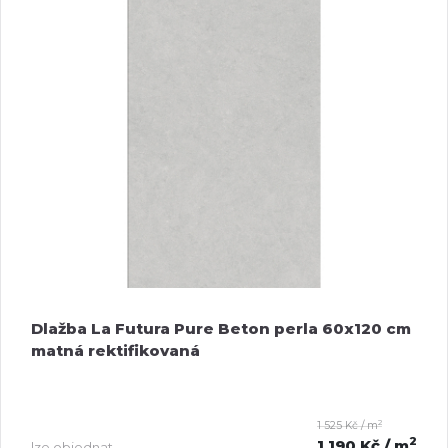
Dlažba La Futura Pure Beton perla 60x120 cm
matná rektifikovaná
2
1 525 Kč / m
2
1 190 Kč
/ m
lze objednat