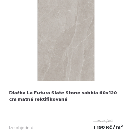
Dlažba La Futura Slate Stone sabbia 60x120
cm matná rektifikovaná
2
1 525 Kč / m
2
1 190 Kč
/ m
lze objednat