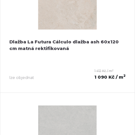
Dlažba La Futura Cálculo dlažba ash 60x120
cm matná rektifikovaná
2
1 412 Kč / m
2
1 090 Kč
/ m
lze objednat