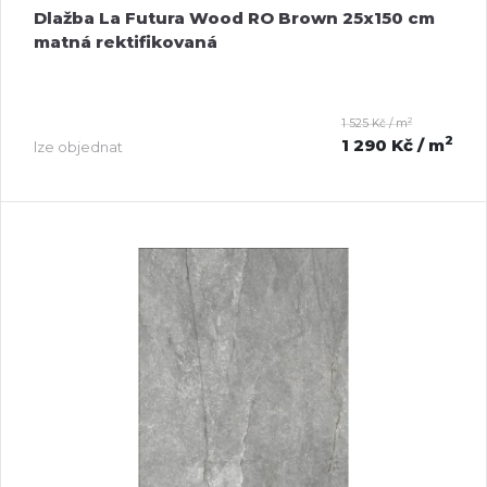
Dlažba La Futura Wood RO Brown 25x150 cm
matná rektifikovaná
2
1 525 Kč / m
2
1 290 Kč
/ m
lze objednat