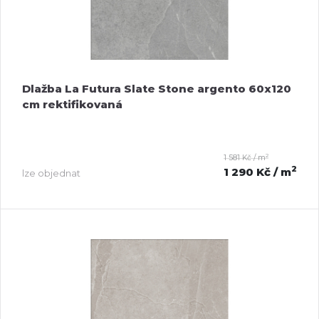
Dlažba La Futura Slate Stone argento 60x120
cm rektifikovaná
2
1 581 Kč / m
2
1 290 Kč
/ m
lze objednat