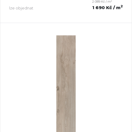
2
2 089 Kč / m
2
1 690 Kč
/ m
lze objednat