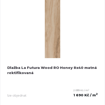
Dlažba La Futura Wood RO Honey 8x40 matná
rektifikovaná
2
2 089 Kč / m
2
1 690 Kč
/ m
lze objednat