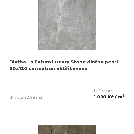
Dlažba La Futura Luxury Stone dlažba pearl
60x120 cm matná rektifikovaná
2
1 412 Kč / m
2
1 090 Kč
/ m
skladem
2.88 m2