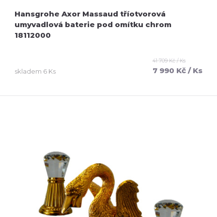
Hansgrohe Axor Massaud tříotvorová
umyvadlová baterie pod omítku chrom
18112000
41 709 Kč / Ks
7 990 Kč
/ Ks
skladem
6 Ks