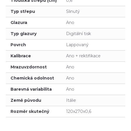
Tloušťka střepu (cm)
0,6
Typ střepu
Slinutý
Glazura
Ano
Typ glazury
Digitální tisk
Povrch
Lappovaný
Kalibrace
Ano + rektifikace
Mrazuvzdornost
Ano
Chemická odolnost
Ano
Barevná variabilita
Ano
Země původu
Itálie
Rozměr skutečný
120x270x0,6