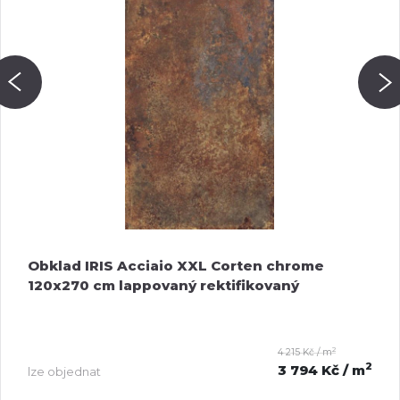
Obklad IRIS Acciaio XXL Corten chrome
120x270 cm lappovaný rektifikovaný
2
4 215 Kč / m
2
3 794 Kč
/ m
lze objednat