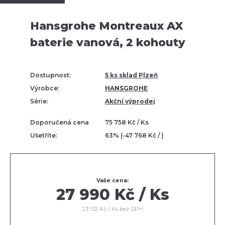
Hansgrohe Montreaux AX
baterie vanová, 2 kohouty
Dostupnost:
5 ks sklad Plzeň
Výrobce:
HANSGROHE
Série:
Akční výprodej
Doporučená cena
75 758 Kč / Ks
Ušetříte:
63% (-47 768 Kč / )
Vaše cena:
27 990 Kč / Ks
23 132 Kč / Ks bez DPH