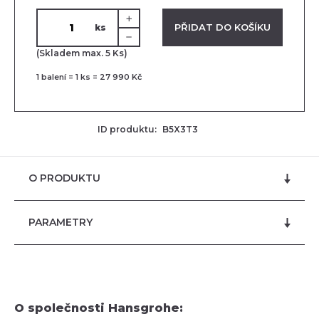
VLOŽENO V KOŠÍKU
PŘIDAT DO KOŠÍKU
ks
(Skladem max. 5 Ks)
1
balení =
1
ks =
27 990 Kč
ID produktu:
B5X3T3
O PRODUKTU
PARAMETRY
O společnosti Hansgrohe: