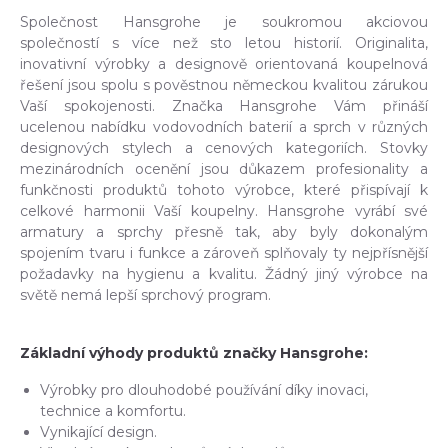
Společnost Hansgrohe je soukromou akciovou
společností s více než sto letou historií. Originalita,
inovativní výrobky a designově orientovaná koupelnová
řešení jsou spolu s pověstnou německou kvalitou zárukou
Vaší spokojenosti. Značka Hansgrohe Vám přináší
ucelenou nabídku vodovodních baterií a sprch v různých
designových stylech a cenových kategoriích. Stovky
mezinárodních ocenění jsou důkazem profesionality a
funkčnosti produktů tohoto výrobce, které přispívají k
celkové harmonii Vaší koupelny. Hansgrohe vyrábí své
armatury a sprchy přesně tak, aby byly dokonalým
spojením tvaru i funkce a zároveň splňovaly ty nejpřísnější
požadavky na hygienu a kvalitu. Žádný jiný výrobce na
světě nemá lepší sprchový program.
Základní výhody produktů značky Hansgrohe:
Výrobky pro dlouhodobé používání díky inovaci,
technice a komfortu.
Vynikající design.