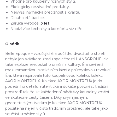
Vhodné pro koupelny různých stylů.
Ekologicky nezávadné produkty.
Nejvyšší německá preciznost a kvalita.
Dlouholetá tradice.
Záruka výrobce:
5 let
.
Nabízí více techniky a komfortu viz níže.
O sérii:
Belle Époque – vzrušující éra počátku dvacátého století
nebyla jen svědkem zrodu společnosti HANSGROHE, ale
také exploze evropského umění a kultury. Éra sevřená
mezi romantikou rustikálních lázní a průmyslovou revolucí.
Éra, která inspirovala tuto koupelnovou kolekci, kolekci
AXOR MONTREUX. Kolekce AXOR MONTREUX je do
posledního detailu autentická a dokáže povznést tradiční
prostředí tak, že se každodenní návštěvy koupelny změní
ve skutečné cesty časem. Díky svým jasným,
geometrickým tvarům je kolekce AXOR MONTREUX
použitelná nejen v čistě tradičním prostředí, ale také jako
součást směsice stylů.