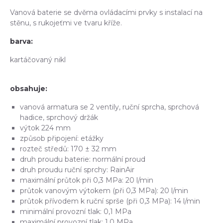
Vanová baterie se dvěma ovládacími prvky s instalací na
stěnu, s rukojeťmi ve tvaru kříže.
barva:
kartáčovaný nikl
obsahuje:
vanová armatura se 2 ventily, ruční sprcha, sprchová
hadice, sprchový držák
výtok 224 mm
způsob připojení: etážky
rozteč středů: 170 ± 32 mm
druh proudu baterie: normální proud
druh proudu ruční sprchy: RainAir
maximální průtok při 0,3 MPa: 20 l/min
průtok vanovým výtokem (při 0,3 MPa): 20 l/min
průtok přívodem k ruční sprše (při 0,3 MPa): 14 l/min
minimální provozní tlak: 0,1 MPa
maximální provozní tlak: 1,0 MPa