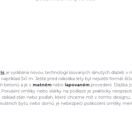
ris
je vyráběna novou technologií lisovaných slinutých dlažeb v
například 3x1 m. Ještě před několika lety byl největší formát 60
h betonů a je v
matném
nebo
lapovaném
provedení. Dlažba (o
Porušení omítky nebo stěrky na podlaze je prakticky neopravitel
obklad stěn nebo podlah, které chceme mít v tomto designu, r
 privátních bytů nebo domů je nebezpečí poškození omítky menš