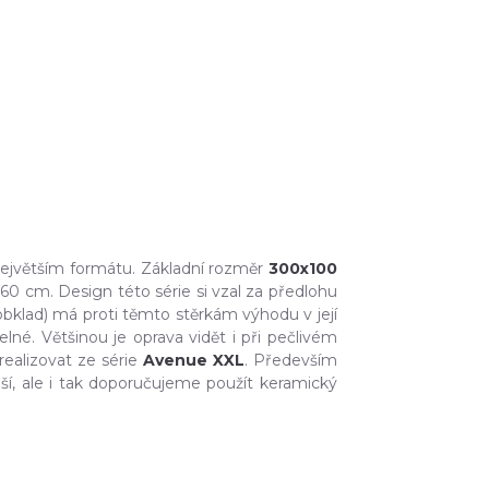
 největším formátu. Základní rozměr
300x100
x60 cm. Design této série si vzal za předlohu
bklad) má proti těmto stěrkám výhodu v její
né. Většinou je oprava vidět i při pečlivém
ealizovat ze série
Avenue XXL
. Především
í, ale i tak doporučujeme použít keramický