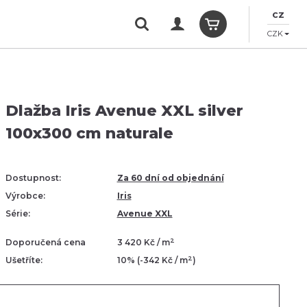
CZ
CZK
Dlažba Iris Avenue XXL silver
100x300 cm naturale
Dostupnost:
Za 60 dní od objednání
Výrobce:
Iris
Série:
Avenue XXL
2
Doporučená cena
3 420 Kč / m
2
Ušetříte:
10% (-342 Kč / m
)