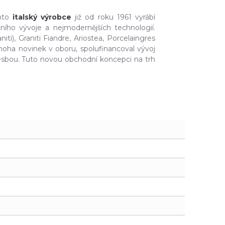
ento
italský výrobce
již od roku 1961 vyrábí
ního vývoje a nejmodernějších technologií.
ti), Grani­ti Fiandre, Ariostea, Porcelaingres
noha novinek v oboru, spolufinancoval vývoj
kresbou. Tuto novou obchodní koncepci na trh