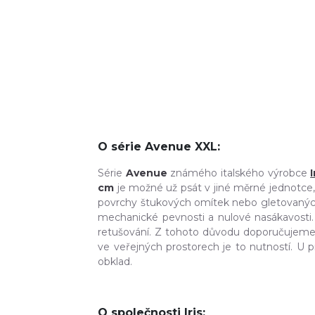
O série Avenue XXL:
Série
Avenue
známého italského výrobce
I
cm
je možné už psát v jiné měrné jednotce, 
povrchy štukových omítek nebo gletovanýc
mechanické pevnosti a nulové nasákavosti. 
retušování. Z tohoto důvodu doporučujeme 
ve veřejných prostorech je to nutností. U
obklad.
O společnosti Iris: