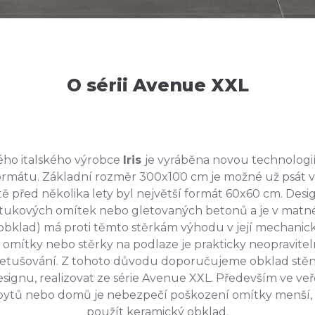
O sérii Avenue XXL
ho italského výrobce
Iris
je vyráběna novou technologií
ormátu. Základní rozměr 300x100 cm je možné už psát v
ě před několika lety byl největší formát 60x60 cm. Design
štukových omítek nebo gletovaných betonů a je v mat
obklad) má proti těmto stěrkám výhodu v její mechanic
 omítky nebo stěrky na podlaze je prakticky neopravitel
m retušování. Z tohoto důvodu doporučujeme obklad stě
ignu, realizovat ze série Avenue XXL. Především ve veř
 bytů nebo domů je nebezpečí poškození omítky menší,
použít keramický obklad.