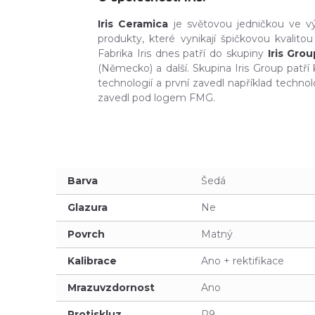
Iris Ceramica
je světovou jedničkou ve vý
produkty, které vynikají špičkovou kvalit
Fabrika Iris dnes patří do skupiny
Iris Grou
(Německo) a další. Skupina Iris Group patř
technologií a první zavedl například techno
zavedl pod logem FMG.
Barva
Šedá
Glazura
Ne
Povrch
Matný
Kalibrace
Ano + rektifikace
Mrazuvzdornost
Ano
Protiskluz
R9