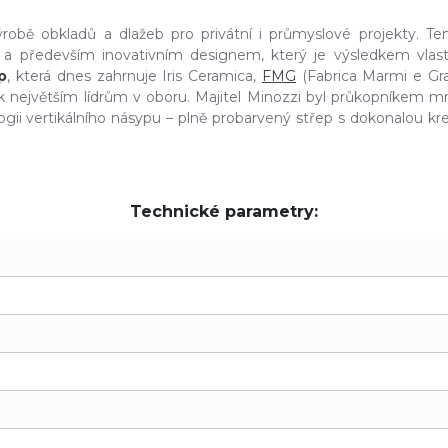
robě obkladů a dlažeb pro privátní i průmyslové projekty. T
ou a především inovativním designem, který je výsledkem vlast
p
, která dnes zahrnuje Iris Ceramica,
FMG
(Fabrica Marmi e Grani
í k největším lídrům v oboru. Majitel Minozzi byl průkopníkem m
logii vertikálního násypu – plně probarvený střep s dokonalou 
Technické parametry: