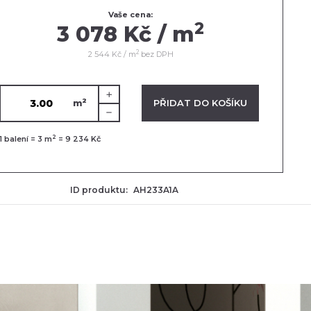
Vaše cena:
2
3 078 Kč / m
2
2 544 Kč / m
bez DPH
2
VLOŽENO V KOŠÍKU
PŘIDAT DO KOŠÍKU
m
2
1
balení =
3
m
=
9 234 Kč
ID produktu:
AH233A1A