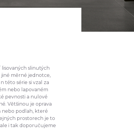
 lisovaných slinutých
 jiné měrné jednotce,
 této série si vzal za
ném nebo lapovaném
ké pevnosti a nulové
né. Většinou je oprava
n nebo podlah, které
ejných prostorech je to
 ale i tak doporučujeme