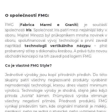
O společnosti FMG:
FMG (
Fabrica Marmi e Graniti
) je součástí
společnosti
Iris
. Společnost Iris patří mezi nejsilnější lídry v
oboru. Majitel Minozzi byl průkopníkem mnoha novinek v
oboru, spolufinancoval vývoj technologií a první zavedl
například
technologii vertikálního násypu
– plně
probarvený střep s dokonalou kresbou. A právě tuto novou
obchodní koncepci na trh zavedl pod logem FMG.
Co je vlastně FMG Style?
Jednotlivé výrobky jsou kopií přírodních předloh. Do této
skupiny patří všechny neglazované produkty vyráběné
nejmodernější technologií, kterou dnes vlastní minimum
výrobců. Technologie výroby je shodná, stejně jako když
příroda „tvořila" kámen. Průmyslová výroba eliminuje
všechny negativní příměsi. Přednosti produktů FMG
vynikají především tam, kde originální materiál je měkký,
nasákavý, nebo se jedná o atypické, nebo vytěžené barvy,