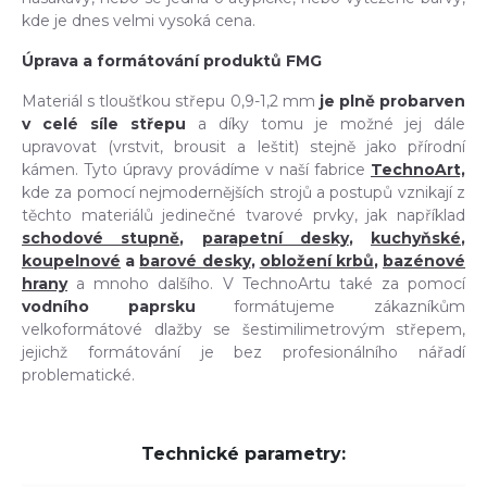
kde je dnes velmi vysoká cena.
Úprava a formátování produktů FMG
Materiál s tloušťkou střepu 0,9-1,2 mm
je plně probarven
v celé síle střepu
a díky tomu je možné jej dále
upravovat (vrstvit, brousit a leštit) stejně jako přírodní
kámen. Tyto úpravy provádíme v naší fabrice
TechnoArt,
kde za pomocí nejmodernějších strojů a postupů vznikají z
těchto materiálů jedinečné tvarové prvky, jak například
schodové stupně
,
parapetní desky
,
kuchyňské
,
koupelnové
a
barové desky
,
obložení krbů
,
bazénové
hrany
a mnoho dalšího. V TechnoArtu také za pomocí
vodního paprsku
formátujeme zákazníkům
velkoformátové dlažby se šestimilimetrovým střepem,
jejichž formátování je bez profesionálního nářadí
problematické.
Technické parametry: