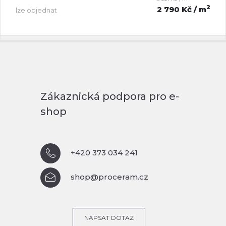
2
2 790 Kč
/ m
lze objednat
Zákaznická podpora pro e-
shop
+420 373 034 241
shop@proceram.cz
NAPSAT DOTAZ