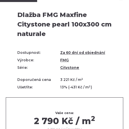
Dlažba FMG Maxfine
Citystone pearl 100x300 cm
naturale
Dostupnost:
Za 60 dní od objednání
Výrobce:
FMG
Série:
Citystone
2
Doporučená cena
3 221 Kč / m
2
Ušetříte:
13% (-431 Kč / m
)
Vaše cena:
2
2 790 Kč / m
2