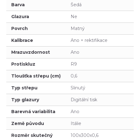
Barva
Šedá
Glazura
Ne
Povrch
Matný
Kalibrace
Ano + rektifikace
Mrazuvzdornost
Ano
Protiskluz
R9
Tloušťka střepu (cm)
0,6
Typ střepu
Slinutý
Typ glazury
Digitální tisk
Barevná variabilita
Ano
Země původu
Itálie
Rozměr skutečný
100x300x0,6