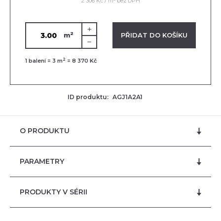
2 306 Kč / m
bez DPH
2
VLOŽENO V KOŠÍKU
PŘIDAT DO KOŠÍKU
m
2
1
balení =
3
m
=
8 370 Kč
ID produktu:
AGJ1A2A1
O PRODUKTU
PARAMETRY
PRODUKTY V SÉRII