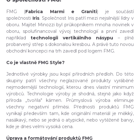
FMG (
Fabrica Marmi e Graniti
) je součástí
společnosti
Iris
. Společnost Iris patří mezi nejsilnější lídry v
oboru. Majitel Minozzi byl průkopníkem mnoha novinek v
oboru, spolufinancoval vývoj technologií a první zavedl
například
technologii vertikálního násypu
– plně
probarvený střep s dokonalou kresbou. A právě tuto novou
obchodní koncepci na trh zavedl pod logem FMG.
Co je vlastně FMG Style?
Jednotlivé výrobky jsou kopií přírodních předloh. Do této
skupiny patří všechny neglazované produkty vyráběné
nejmodernější technologií, kterou dnes vlastní minimum
výrobců. Technologie výroby je shodná, stejně jako když
příroda „tvořila" kámen. Průmyslová výroba eliminuje
všechny negativní příměsi. Přednosti produktů FMG
vynikají především tam, kde originální materiál je měkký,
nasákavý, nebo se jedná o atypické, nebo vytěžené barvy,
kde je dnes velmi vysoká cena.
Úprava a formátování produktů FMG