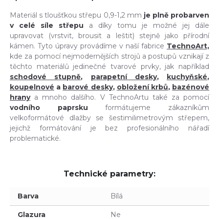
Materiál s tloušťkou střepu 0,9-1,2 mm
je plně probarven
v celé síle střepu
a díky tomu je možné jej dále
upravovat (vrstvit, brousit a leštit) stejně jako přírodní
kámen. Tyto úpravy provádíme v naší fabrice
TechnoArt,
kde za pomocí nejmodernějších strojů a postupů vznikají z
těchto materiálů jedinečné tvarové prvky, jak například
schodové stupně
,
parapetní desky
,
kuchyňské
,
koupelnové
a
barové desky
,
obložení krbů
,
bazénové
hrany
a mnoho dalšího. V TechnoArtu také za pomocí
vodního paprsku
formátujeme zákazníkům
velkoformátové dlažby se šestimilimetrovým střepem,
jejichž formátování je bez profesionálního nářadí
problematické.
Technické parametry:
Barva
Bílá
Glazura
Ne