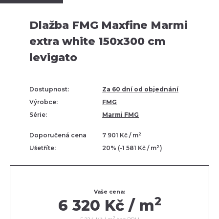
Dlažba FMG Maxfine Marmi
extra white 150x300 cm
levigato
Dostupnost:
Za 60 dní od objednání
Výrobce:
FMG
Série:
Marmi FMG
2
Doporučená cena
7 901 Kč / m
2
Ušetříte:
20% (-1 581 Kč / m
)
Vaše cena:
2
6 320 Kč / m
2