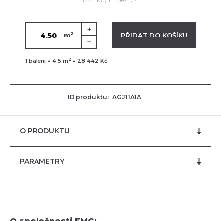
5 224 Kč / m
bez DPH
2
VLOŽENO V KOŠÍKU
PŘIDAT DO KOŠÍKU
m
2
1
balení =
4.5
m
=
28 442 Kč
ID produktu:
AGJ11A1A
O PRODUKTU
PARAMETRY
O společnosti FMG: