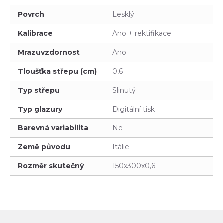
Povrch
Lesklý
Kalibrace
Ano + rektifikace
Mrazuvzdornost
Ano
Tloušťka střepu (cm)
0,6
Typ střepu
Slinutý
Typ glazury
Digitální tisk
Barevná variabilita
Ne
Země původu
Itálie
Rozměr skutečný
150x300x0,6