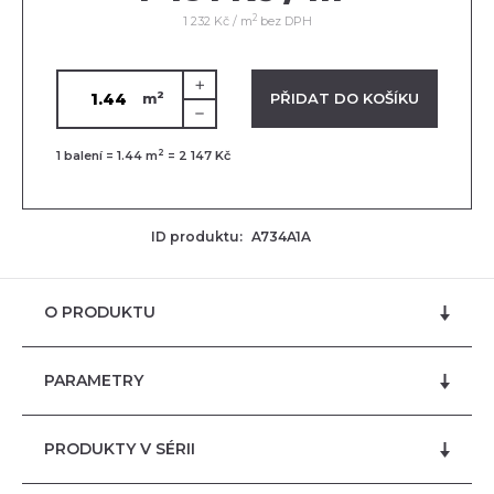
2
1 232 Kč / m
bez DPH
2
VLOŽENO V KOŠÍKU
PŘIDAT DO KOŠÍKU
m
2
1
balení =
1.44
m
=
2 147 Kč
ID produktu:
A734A1A
O PRODUKTU
PARAMETRY
PRODUKTY V SÉRII