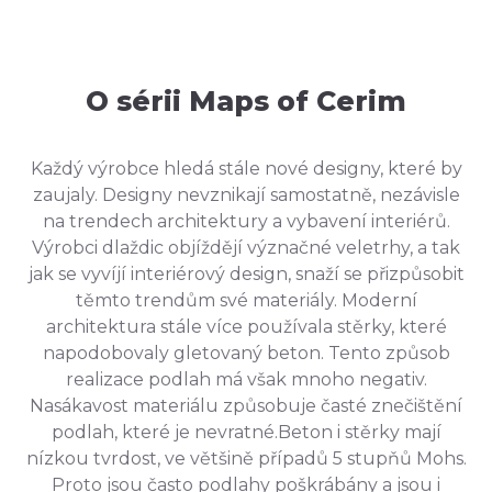
O sérii Maps of Cerim
Každý výrobce hledá stále nové designy, které by
zaujaly. Designy nevznikají samostatně, nezávisle
na trendech architektury a vybavení interiérů.
Výrobci dlaždic objíždějí význačné veletrhy, a tak
jak se vyvíjí interiérový design, snaží se přizpůsobit
těmto trendům své materiály. Moderní
architektura stále více používala stěrky, které
napodobovaly gletovaný beton. Tento způsob
realizace podlah má však mnoho negativ.
Nasákavost materiálu způsobuje časté znečištění
podlah, které je nevratné.Beton i stěrky mají
nízkou tvrdost, ve většině případů 5 stupňů Mohs.
Proto jsou často podlahy poškrábány a jsou i