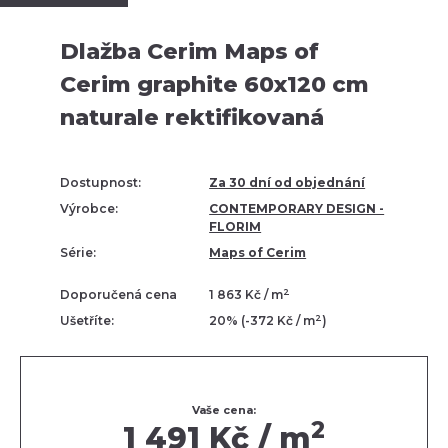
Dlažba Cerim Maps of
Cerim graphite 60x120 cm
naturale rektifikovaná
Dostupnost:
Za 30 dní od objednání
Výrobce:
CONTEMPORARY DESIGN -
FLORIM
Série:
Maps of Cerim
2
Doporučená cena
1 863 Kč / m
2
Ušetříte:
20% (-372 Kč / m
)
Vaše cena:
2
1 491 Kč / m