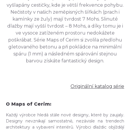
vyšlapány cestičky, kde je větší frekvence pohybu.
Nečistoty v našich zeměpisných šířkách (prach i
kamínky ze žuly) mají tvrdost 7 Mohs. Slinuté
dlažby mají vyšší tvrdost – 8 Mohs, a díky tomu je i
ve vysoce zatíženém prostoru nedokážete
poškrábat. Série Maps of Cerim si zvolila předlohu
gletovaného betonu a při pokládce na minimální
spáru (1 mm) a následném spárování stejnou
barvou získáte fantastický design.
Originální katalog série
O Maps of Cerim:
Každý výrobce hledá stále nové designy, které by zaujaly.
Designy nevznikají samostatně, nezávisle na trendech
architektury a vybavení interiérů. Výrobci dlaždic objíždějí