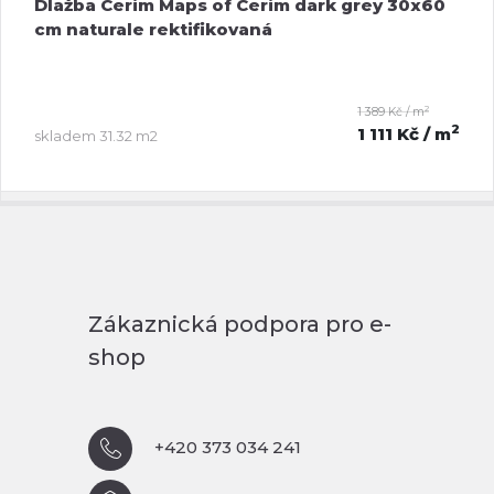
Dlažba Cerim Maps of Cerim dark grey 30x60
cm naturale rektifikovaná
2
1 389 Kč / m
2
1 111 Kč
/ m
skladem
31.32 m2
Zákaznická podpora pro e-
shop
+420 373 034 241