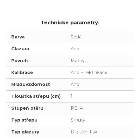
Technické parametry:
Barva
Šedá
Glazura
Ano
Povrch
Matný
Kalibrace
Ano + rektifikace
Mrazuvzdornost
Ano
Tloušťka střepu (cm)
1
Stupeň otěru
PEI 4
Typ střepu
Slinutý
Typ glazury
Digitální tisk