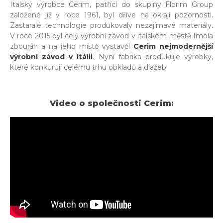
Italský výrobce Cerim, patřící do skupiny Florim Group
založené již v roce 1961, byl dříve na okraji pozornosti.
Zastaralé technologie produkovaly nezajímavé materiály.
V roce 2015 byl celý výrobní závod v italském městě Imola
zbourán a na jeho místě vystavěl
Cerim nejmodernější
výrobní závod v Itálii
. Nyní fabrika produkuje výrobky,
které konkurují celému trhu obkladů a dlažeb.
Video o společnosti Cerim: