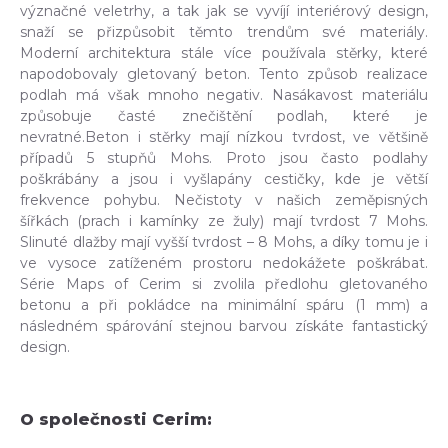
význačné veletrhy, a tak jak se vyvíjí interiérový design,
snaží se přizpůsobit těmto trendům své materiály.
Moderní architektura stále více používala stěrky, které
napodobovaly gletovaný beton. Tento způsob realizace
podlah má však mnoho negativ. Nasákavost materiálu
způsobuje časté znečištění podlah, které je
nevratné.Beton i stěrky mají nízkou tvrdost, ve většině
případů 5 stupňů Mohs. Proto jsou často podlahy
poškrábány a jsou i vyšlapány cestičky, kde je větší
frekvence pohybu. Nečistoty v našich zeměpisných
šířkách (prach i kamínky ze žuly) mají tvrdost 7 Mohs.
Slinuté dlažby mají vyšší tvrdost – 8 Mohs, a díky tomu je i
ve vysoce zatíženém prostoru nedokážete poškrábat.
Série Maps of Cerim si zvolila předlohu gletovaného
betonu a při pokládce na minimální spáru (1 mm) a
následném spárování stejnou barvou získáte fantastický
design.
O společnosti Cerim: