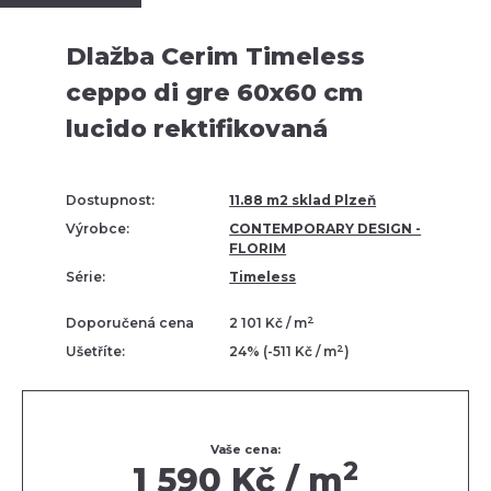
Dlažba Cerim Timeless
ceppo di gre 60x60 cm
lucido rektifikovaná
Dostupnost:
11.88 m2 sklad Plzeň
Výrobce:
CONTEMPORARY DESIGN -
FLORIM
Série:
Timeless
2
Doporučená cena
2 101 Kč / m
2
Ušetříte:
24% (-511 Kč / m
)
Vaše cena:
2
1 590 Kč / m