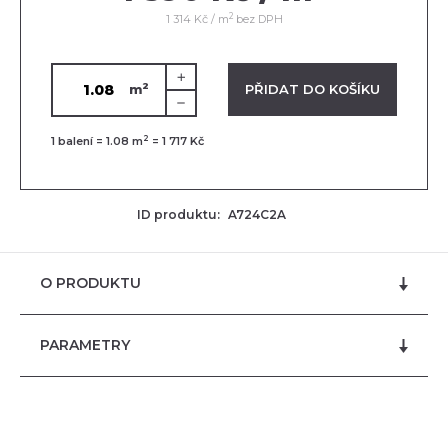
2
1 314 Kč / m
bez DPH
2
VLOŽENO V KOŠÍKU
PŘIDAT DO KOŠÍKU
m
2
1
balení =
1.08
m
=
1 717 Kč
ID produktu:
A724C2A
O PRODUKTU
PARAMETRY