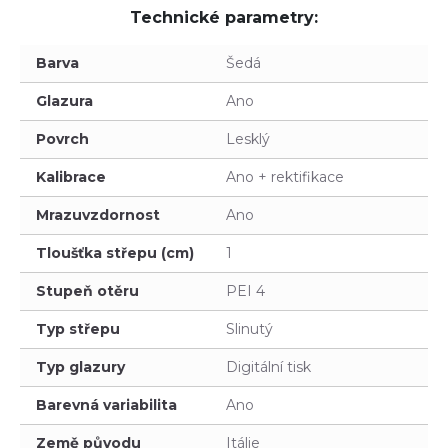
Technické parametry:
Barva
Šedá
Glazura
Ano
Povrch
Lesklý
Kalibrace
Ano + rektifikace
Mrazuvzdornost
Ano
Tloušťka střepu (cm)
1
Stupeň otěru
PEI 4
Typ střepu
Slinutý
Typ glazury
Digitální tisk
Barevná variabilita
Ano
Země původu
Itálie