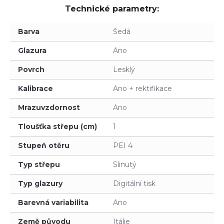
Technické parametry:
Barva
Šedá
Glazura
Ano
Povrch
Lesklý
Kalibrace
Ano + rektifikace
Mrazuvzdornost
Ano
Tloušťka střepu (cm)
1
Stupeň otěru
PEI 4
Typ střepu
Slinutý
Typ glazury
Digitální tisk
Barevná variabilita
Ano
Země původu
Itálie