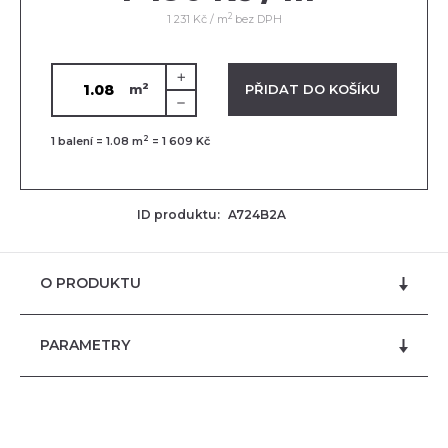
2
1 231 Kč / m
bez DPH
2
VLOŽENO V KOŠÍKU
PŘIDAT DO KOŠÍKU
m
2
1
balení =
1.08
m
=
1 609 Kč
ID produktu:
A724B2A
O PRODUKTU
PARAMETRY