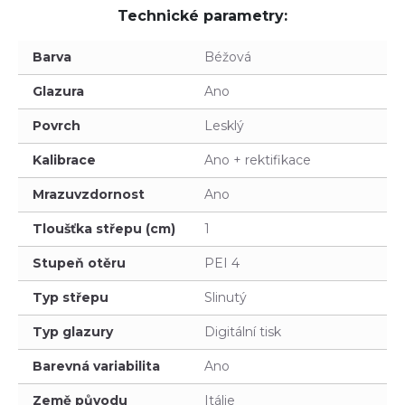
Technické parametry:
Barva
Béžová
Glazura
Ano
Povrch
Lesklý
Kalibrace
Ano + rektifikace
Mrazuvzdornost
Ano
Tloušťka střepu (cm)
1
Stupeň otěru
PEI 4
Typ střepu
Slinutý
Typ glazury
Digitální tisk
Barevná variabilita
Ano
Země původu
Itálie