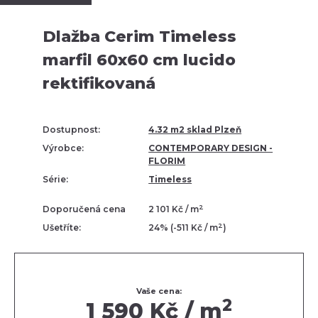
Dlažba Cerim Timeless
marfil 60x60 cm lucido
rektifikovaná
Dostupnost:
4.32 m2 sklad Plzeň
Výrobce:
CONTEMPORARY DESIGN -
FLORIM
Série:
Timeless
2
Doporučená cena
2 101 Kč / m
2
Ušetříte:
24% (-511 Kč / m
)
Vaše cena:
2
1 590 Kč / m