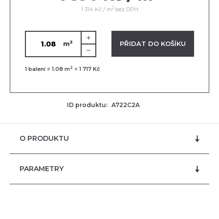
2
1 314 Kč / m
bez DPH
2
VLOŽENO V KOŠÍKU
PŘIDAT DO KOŠÍKU
m
2
1
balení =
1.08
m
=
1 717 Kč
ID produktu:
A722C2A
O PRODUKTU
PARAMETRY