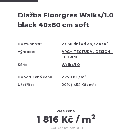
Dlažba Floorgres Walks/1.0
black 40x80 cm soft
Dostupnost:
Za 30 dní od objednání
Výrobce:
ARCHITECTURAL DESIGN -
FLORIM
Série:
Walks/1.0
2
Doporučená cena
2 270 Kč / m
2
Ušetříte:
20% (-454 Kč / m
)
Vaše cena:
2
1 816 Kč / m
2
1 501 Kč / m
bez DPH