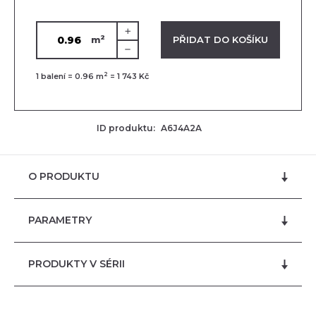
2
VLOŽENO V KOŠÍKU
PŘIDAT DO KOŠÍKU
m
2
1
balení =
0.96
m
=
1 743 Kč
ID produktu:
A6J4A2A
O PRODUKTU
PARAMETRY
PRODUKTY V SÉRII