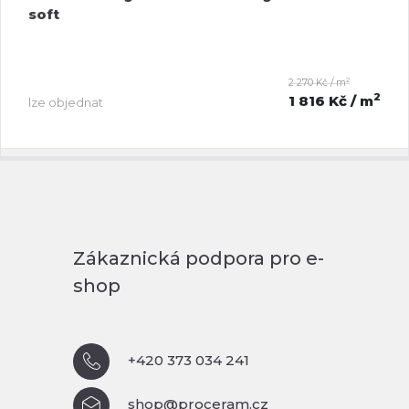
soft
2
2 270 Kč / m
2
1 816 Kč
/ m
lze objednat
Zákaznická podpora pro e-
shop
+420 373 034 241
shop@proceram.cz