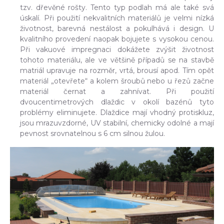
tzv. dřevěné rošty. Tento typ podlah má ale také svá
úskalí. Při použití nekvalitních materiálů je velmi nízká
životnost, barevná nestálost a pokulhává i design. U
kvalitního provedení naopak bojujete s vysokou cenou.
Při vakuové impregnaci dokážete zvýšit životnost
tohoto materiálu, ale ve většině případů se na stavbě
matriál upravuje na rozměr, vrtá, brousí apod. Tím opět
materiál „otevřete“ a kolem šroubů nebo u řezů začne
materiál černat a zahnívat. Při použití
dvoucentimetrových dlaždic v okolí bazénů tyto
problémy eliminujete. Dlaždice mají vhodný protiskluz,
jsou mrazuvzdorné, UV stabilní, chemicky odolné a mají
pevnost srovnatelnou s 6 cm silnou žulou.