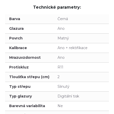
Technické parametry:
Barva
Černá
Glazura
Ano
Povrch
Matný
Kalibrace
Ano + rektifikace
Mrazuvzdornost
Ano
Protiskluz
R11
Tloušťka střepu (cm)
2
Typ střepu
Slinutý
Typ glazury
Digitální tisk
Barevná variabilita
Ne