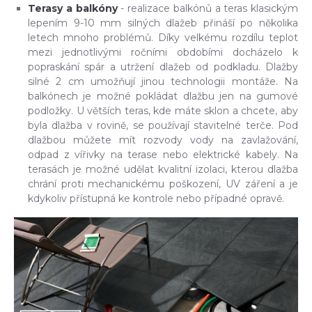
Terasy a balkóny
- realizace balkónů a teras klasickým
lepením 9-10 mm silných dlažeb přináší po několika
letech mnoho problémů. Díky velkému rozdílu teplot
mezi jednotlivými ročními obdobími docházelo k
popraskání spár a utržení dlažeb od podkladu. Dlažby
silné 2 cm umožňují jinou technologii montáže. Na
balkónech je možné pokládat dlažbu jen na gumové
podložky. U větších teras, kde máte sklon a chcete, aby
byla dlažba v rovině, se používají stavitelné terče. Pod
dlažbou můžete mít rozvody vody na zavlažování,
odpad z vířivky na terase nebo elektrické kabely. Na
terasách je možné udělat kvalitní izolaci, kterou dlažba
chrání proti mechanickému poškození, UV záření a je
kdykoliv přístupná ke kontrole nebo případné opravě.