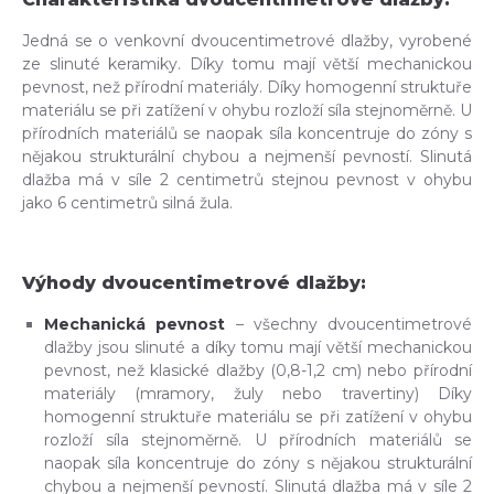
Jedná se o venkovní dvoucentimetrové dlažby, vyrobené
ze slinuté keramiky. Díky tomu mají větší mechanickou
pevnost, než přírodní materiály. Díky homogenní struktuře
materiálu se při zatížení v ohybu rozloží síla stejnoměrně. U
přírodních materiálů se naopak síla koncentruje do zóny s
nějakou strukturální chybou a nejmenší pevností. Slinutá
dlažba má v síle 2 centimetrů stejnou pevnost v ohybu
jako 6 centimetrů silná žula.
Výhody dvoucentimetrové dlažby:
Mechanická pevnost
– všechny dvoucentimetrové
dlažby jsou slinuté a díky tomu mají větší mechanickou
pevnost, než klasické dlažby (0,8-1,2 cm) nebo přírodní
materiály (mramory, žuly nebo travertiny) Díky
homogenní struktuře materiálu se při zatížení v ohybu
rozloží síla stejnoměrně. U přírodních materiálů se
naopak síla koncentruje do zóny s nějakou strukturální
chybou a nejmenší pevností. Slinutá dlažba má v síle 2