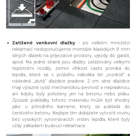
Zatížené venkovní dlažby
- po velkém množství
reklamací nedoporučujeme montáže klasických 9 mm
silných dlažeb na příjezdové prostory, vjezdy do garáží,
apod. Na jedné straně jsou dlažby zatěžovány velkými
teplotními rozdíly, zemní vlhkost často proniká do
lepidla, které se v průběhu několika let „rozdrolí“ a
následně „dutá“ dlaždice praskne. 2 cm silné dlaždice
mají výrazně vyšší mechanickou pevnost a neprasknou,
ani kdyby byly položeny jen na betonu nebo písku.
Způsob pokládky tohoto materiálu může být shodný
jako u přírodního kamene, který se pokládá do
čerstvého betonu. Nejlépe tím dokážete vytvořit rovinu
bez vysokých vyrovnávacích vrstev lepidla, které byly
vždy základem budoucí reklamace.