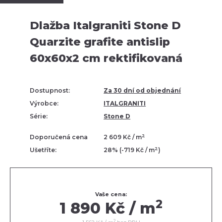
Dlažba Italgraniti Stone D
Quarzite grafite antislip
60x60x2 cm rektifikovaná
Dostupnost:
Za 30 dní od objednání
Výrobce:
ITALGRANITI
Série:
Stone D
2
Doporučená cena
2 609 Kč / m
2
Ušetříte:
28% (-719 Kč / m
)
Vaše cena:
2
1 890 Kč / m
2