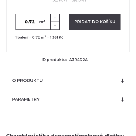
1 562 Kč / m
bez DPH
2
VLOŽENO V KOŠÍKU
PŘIDAT DO KOŠÍKU
m
2
1
balení =
0.72
m
=
1 361 Kč
ID produktu:
A3R4D2A
O PRODUKTU
PARAMETRY
Charakteristika dvoucentimetrové dlažby: