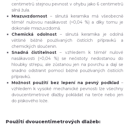
centimetrů stejnou pevnost v ohybu jako 6 centimetrů
silná žula.
Mrazuvzdornost
– slinutá keramika má všeobecně
téměř nulovou nasákavost (>0,04 %) a díky tomu je
dokonale mrazuvzdorná.
Chemická odolnost
– slinutá keramika je odolná
většině běžně používaných čistících přípravků a
chemických sloučenin.
Snadná čistitelnost
– vzhledem k téměř nulové
nasákavosti (>0,04 %) se nečistoty nedostanou do
hloubky střepu, ale zůstanou jen na povrchu a dají se
snadno odstranit pomocí běžně používaných čistících
přípravků.
Možnost použití bez lepení na pevný podklad
–
vzhledem k vysoké mechanické pevnosti lze všechny
dvoucentimetrové dlažby pokládat na terče nebo jen
do pískového lože.
Použití dvoucentimetrových dlažeb: