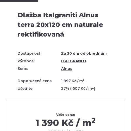
Dlažba Italgraniti Alnus
terra 20x120 cm naturale
rektifikovaná
Dostupnost:
Za 30 dní od objednání
Výrobce:
ITALGRANITI
Série:
Alnus
2
Doporučená cena
1 897 Kč / m
2
Ušetříte:
27% (-507 Kč / m
)
Vaše cena:
2
1 390 Kč / m
2