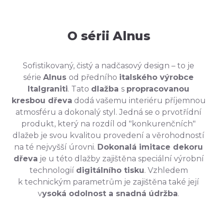
O sérii Alnus
Sofistikovaný, čistý a nadčasový design – to je
série
Alnus
od předního
italského výrobce
Italgraniti
. Tato
dlažba
s
propracovanou
kresbou dřeva
dodá vašemu interiéru příjemnou
atmosféru a dokonalý styl. Jedná se o prvotřídní
produkt, který na rozdíl od "konkurenčních"
dlažeb je svou kvalitou provedení a věrohodností
na té nejvyšší úrovni.
Dokonalá imitace dekoru
dřeva
je u této dlažby zajištěna speciální výrobní
technologií
digitálního tisku
. Vzhledem
k technickým parametrům je zajištěna také její
v
ysoká odolnost a snadná údržba
.