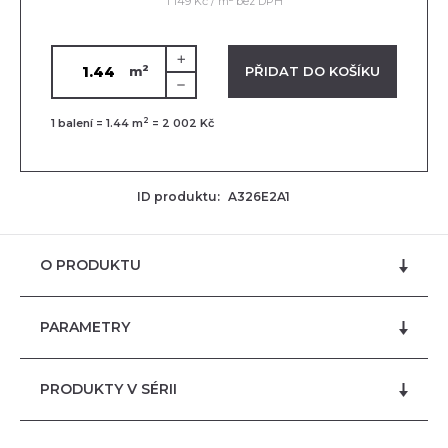
1 149 Kč / m
bez DPH
2
VLOŽENO V KOŠÍKU
PŘIDAT DO KOŠÍKU
m
2
1
balení =
1.44
m
=
2 002 Kč
ID produktu:
A326E2A1
O PRODUKTU
PARAMETRY
PRODUKTY V SÉRII