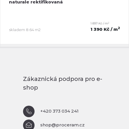
naturale rektifikovaná
2
1 897 Kč / m
2
1 390 Kč
/ m
skladem
8.64 m2
Zákaznická podpora pro e-
shop
+420 373 034 241
shop@proceram.cz